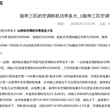
闻
能率三匹的空调柜机功率多大_1|能率三匹空
来源：
2026/1/9 22:01:09 点击：
5
柜机功率多大
3p柜机空调的功率是多少瓦
功率:制冷时为4650W，加热时为4330W。机柜式空调的额定功率为7800W。能率
(W)÷750(W)=6.2hp加热功率4330(W)÷750(W)=5.7hp额定功率7800(W)÷750(W)=1
?
一品牌、相同制冷量的不同型号的空调制冷功率也不一样。一台恒速空调的制冷功率约为1片80
00瓦。例如:3台恒速空调的冷却功率约为2800瓦，工作时的累计耗电量=2800÷1000=
耗如何计算恒速空调一小时累计电耗/度=制冷功率÷1000如果外机停机，空调日耗电量
何计算一台家用中央空调的耗电量，从功能上讲相当于几台壁挂式和柜式机器。能率机
于安装几台空调的效果。从电费上看，家用中央空调的耗电量并不比壁挂式柜式分体机
用时间为14小时，年使用空调时间为3个月(90天)。经验工作时间约为使用时间的40-
率2500W，全年耗电量为:90*14*45%*25500/1000=1417.5度。相比之下，
，相同条件下，同时有3台机器，功耗为90*14*45%3000/1000=1701度。空调电