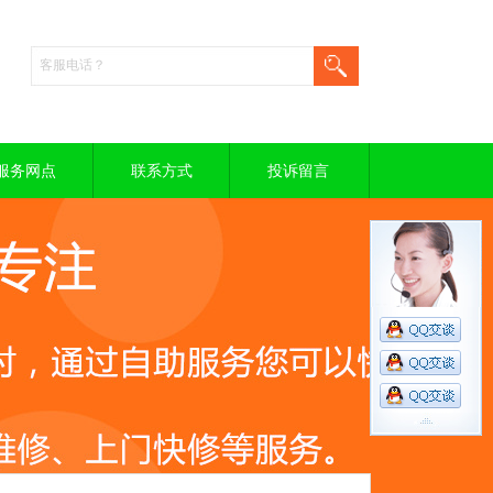
服务网点
联系方式
投诉留言