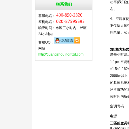
功率(我们这
联系我们
右。
客服电话：
4、空调在
座机电话：
不仅给人体
响应时间：市区三小时内，郊区
耗电量。私
24小时内
客服QQ：
网站：
3匹格力柜
http://guangzhou.noritzd.com
度每小时以
1.1pcs空
×1.5×1
2000w以
的具体系统
述所做功的
位时间内所
空调号码
电源
三匹的空调
0.746*